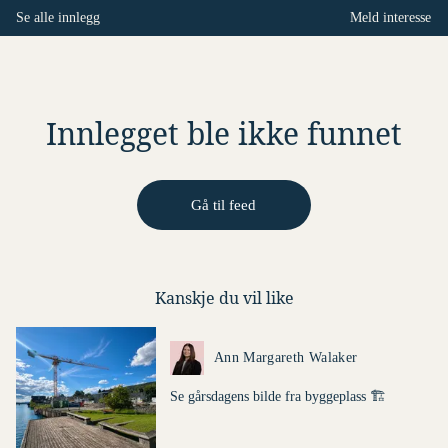
Se alle innlegg
Meld interesse
Innlegget ble ikke funnet
Gå til feed
Kanskje du vil like
Dette er en lenke til et innlegg.
Ann Margareth Walaker
Se gårsdagens bilde fra byggeplass 🏗️
Tekst fra innlegg: Se gårsdagens bilde fra b
Denne posten ble publisert for