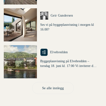
Dette er en lenke til et innlegg.
Geir Gundersen
Ses vi på byggeplassvisning i morgen kl
16.00?
Tekst fra innlegg: Ses vi på byggeplassvisn
Denne posten ble publisert for
Dette er en lenke til et innlegg.
Elvebredden
Byggeplassvisning på Elvebredden –
torsdag 18. juni kl. 17:00 Vi inviterer deg
Utdrag fra innlegg: Byggeplassvisning på El
til byggeplassvisning på Elvebredden
Denne posten ble publisert for
torsdag 18. juni kl. 17:00 🌿 Kom o
Se alle innlegg