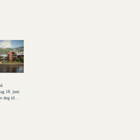
il et innlegg.
isert for
på
ag 18. juni
r deg til
å
 18. juni kl.