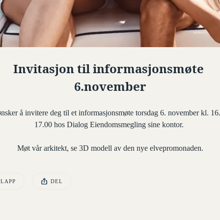
Invitasjon til informasjonsmøte 
6.november
ønsker å invitere deg til et informasjonsmøte torsdag 6. november kl. 16
17.00 hos Dialog Eiendomsmegling sine kontor. 
Møt vår arkitekt, se 3D modell av den nye elvepromonaden.
EN POSTEN HAR
KLAPP
DEL
sten ble publisert for