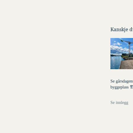
Kanskje du
Dette er en l
Denne posten b
Se gårsdagens
byggeplass 🏗
Se innlegg