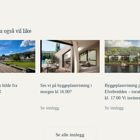
 også vil like
enke til et innlegg.
Dette er en lenke til et innlegg.
Dette er en lenke t
le publisert for
Denne posten ble publisert for
Denne posten ble publ
 bilde fra
Ses vi på byggeplassvisning i
Byggeplassvisning 
️
morgen kl 16.00?
Elvebredden – torsd
kl. 17:00 Vi invitere
byggeplassvisning p
Se innlegg
Se innlegg
Elvebredden torsdag
17:00 🌿 Kom o
Se alle innlegg