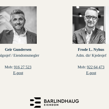
lgssjef / Eiendomsmegler

Adm. dir/ Kjedesjef

Mob: 
Mob: 
E-post
E-post