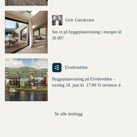
Dette er en lenke til et innlegg.
Geir Gundersen
Ses vi på byggeplassvisning i morgen kl
16.00?
Tekst fra innlegg: Ses vi på byggeplassvisn
Denne posten ble publisert for
Dette er en lenke til et innlegg.
Elvebredden
Byggeplassvisning på Elvebredden –
torsdag 18. juni kl. 17:00 Vi inviterer deg
Utdrag fra innlegg: Byggeplassvisning på El
til byggeplassvisning på Elvebredden
Denne posten ble publisert for
torsdag 18. juni kl. 17:00 🌿 Kom o
Se alle innlegg