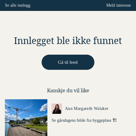
Se alle innlegg
Meld interesse
Innlegget ble ikke funnet
Gå til feed
Kanskje du vil like
Dette er en lenke til et innlegg.
Ann Margareth Walaker
Se gårsdagens bilde fra byggeplass 🏗️
Tekst fra innlegg: Se gårsdagens bilde fra b
Denne posten ble publisert for